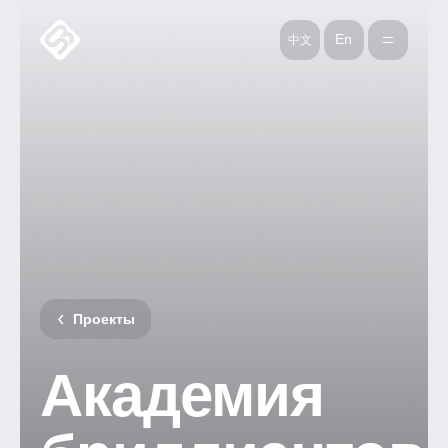
中文
En
En
中文
Проекты
Академия